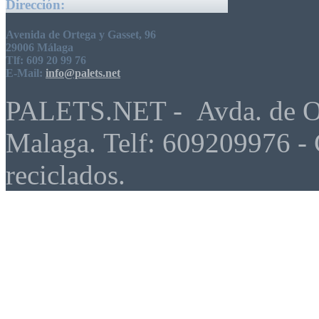
Dirección:
Avenida de Ortega y Gasset, 96
29006 Málaga
Tlf: 609 20 99 76
E-Mail:
info@palets.net
PALETS.NET - Avda. de Ort
Malaga. Telf: 609209976 - 
reciclados.