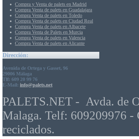
Compra y Venta de palets en Madrid
Compra Venta de palets en Guadalajara
Compra Venta de palets en Toledo
Compra Venta de palets en Ciudad Real
Compra Venta de palets en Albacete
Compra Venta de Palets en Murcia
Compra Venta de palets en Valencia
Compra Venta de palets en Alicante
Dirección:
Avenida de Ortega y Gasset, 96
29006 Málaga
Tlf: 609 20 99 76
E-Mail:
info@palets.net
PALETS.NET - Avda. de Ort
Malaga. Telf: 609209976 - 
reciclados.