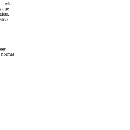
l envío
os que
lets,
ativa.
tar
s normas