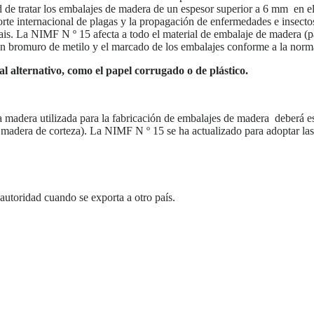
d de tratar los embalajes de madera de un espesor superior a 6 mm en e
sporte internacional de plagas y la propagación de enfermedades e insect
ais. La NIMF N º 15 afecta a todo el material de embalaje de madera (pa
con bromuro de metilo y el marcado de los embalajes conforme a la norm
 alternativo, como el papel corrugado o de plástico.
 madera utilizada para la fabricación de embalajes de madera deberá es
 madera de corteza). La NIMF N º 15 se ha actualizado para adoptar la
 autoridad cuando se exporta a otro país.